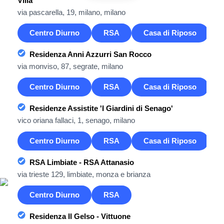
Villa
via pascarella, 19, milano, milano
Centro Diurno
RSA
Casa di Riposo
Residenza Anni Azzurri San Rocco
via monviso, 87, segrate, milano
Centro Diurno
RSA
Casa di Riposo
Residenze Assistite 'I Giardini di Senago'
vico oriana fallaci, 1, senago, milano
Centro Diurno
RSA
Casa di Riposo
RSA Limbiate - RSA Attanasio
via trieste 129, limbiate, monza e brianza
Centro Diurno
RSA
Residenza Il Gelso - Vittuone