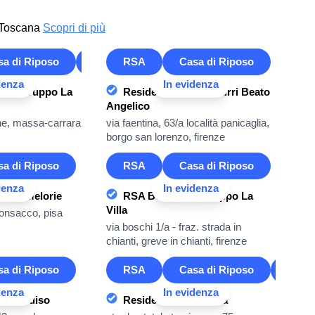
 Toscana
Scopri di più
sa di Riposo
Casa Famiglia
RSA
Casa di Riposo
denza
In evidenza
ela - Gruppo La
Residenza Anni Azzurri Beato
Angelico
one, massa-carrara
via faentina, 63/a località panicaglia,
borgo san lorenzo, firenze
sa di Riposo
RSA
Casa di Riposo
denza
In evidenza
- Le Melorie
RSA Botticelli - Gruppo La
Villa
 ponsacco, pisa
via boschi 1/a - fraz. strada in
chianti, greve in chianti, firenze
sa di Riposo
RSA
Casa di Riposo
Casa 
denza
In evidenza
a Paradiso
Residenza Santa Rita