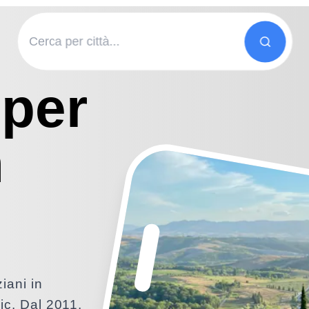
 per
n
iani in
ic. Dal 2011,