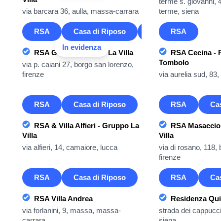
terme s. giovanni, 
via barcara 36, aulla, massa-carrara
terme, siena
RSA
Casa di Riposo
Casa Famiglia
RSA
In evidenza
RSA Giotto - Gruppo La Villa
RSA Cecina - 
Tombolo
via p. caiani 27, borgo san lorenzo,
firenze
via aurelia sud, 83,
RSA
Casa di Riposo
RSA
Ca
RSA & Villa Alfieri - Gruppo La
RSA Masaccio
Villa
Villa
via alfieri, 14, camaiore, lucca
via di rosano, 118, 
firenze
RSA
Casa di Riposo
RSA
Ca
RSA Villa Andrea
Residenza Qui
via forlanini, 9, massa, massa-
strada dei cappucci
carrara
siena