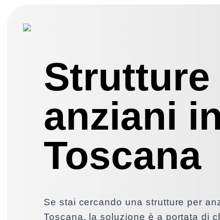
Strutture
anziani i
Toscana
Se stai cercando una strutture per anz
Toscana, la soluzione è a portata di cl