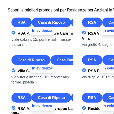
Scopri le migliori promozioni per Residenze per Anziani in
RSA
Casa di Riposo
Casa Famiglia
RSA
Ca
In evidenza
In evi
RSA Pensionato Madre Cabrini
RSA Villa Ang
Villa
viale cabrini, 12, pontremoli, massa-
carrara
via grottò 4, bagn
Casa di Riposo
Casa Famiglia
RSA
Ca
In evidenza
In evi
Villa Caterina
RSA Ponsacco 
via vittorio imbriani, 16, montecatini-
via di gello, 151/f,
terme, pistoia
RSA
Casa di Riposo
Casa Famiglia
RSA
Ca
In evidenza
In evi
RSA Michelangelo - Gruppo La
Residenza Vill
Villa