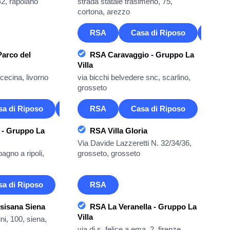
42, rapolano
strada statale trasimeno, 75,
cortona, arezzo
RSA
Casa di Riposo
Casa 
Parco del
RSA Caravaggio - Gruppo La
Villa
 cecina, livorno
via bicchi belvedere snc, scarlino,
grosseto
sa di Riposo
Casa Famiglia
RSA
Casa di Riposo
 - Gruppo La
RSA Villa Gloria
Via Davide Lazzeretti N. 32/34/36,
bagno a ripoli,
grosseto, grosseto
sa di Riposo
RSA
sisana Siena
RSA La Veranella - Gruppo La
Villa
ni, 100, siena,
via di s. felice a ema, 2, firenze,