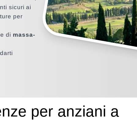
ti sicuri ai
tture per
ce di
massa-
darti
enze per anziani a