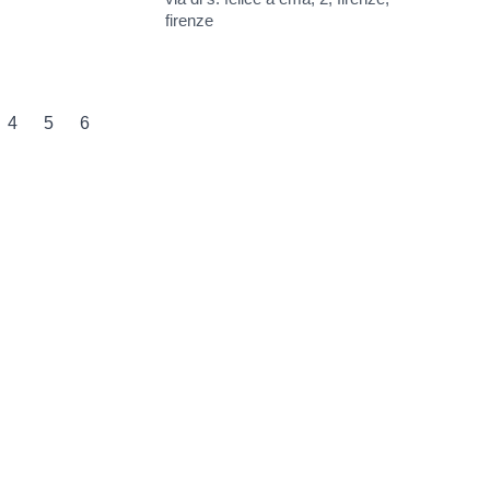
firenze
4
5
6