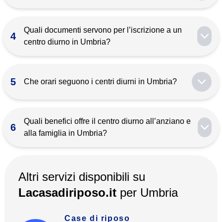
Anziani autosufficienti o con parziale
autosufficienza, persone con demenza
Quali documenti servono per l’iscrizione a un
4
lieve‑moderata che necessitano di stimolazione
centro diurno in Umbria?
cognitiva e sorveglianza diurna.
Documento d’identità, codice fiscale, tessera
sanitaria, certificato del medico curante e, in caso di
5
Che orari seguono i centri diurni in Umbria?
contributo pubblico, attestazione ISEE.
Tipicamente dal lunedì al venerdì, 08:00‑17:00;
alcune strutture offrono prolungamento serale o
Quali benefici offre il centro diurno all’anziano e
6
apertura sabato su richiesta.
alla famiglia in Umbria?
Favorisce socializzazione, rallenta il declino
cognitivo, garantisce terapie leggere e solleva la
Altri servizi disponibili su
famiglia dal carico assistenziale diurno.
Lacasadiriposo.it
per
Umbria
Case di riposo