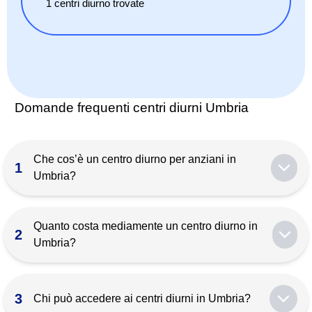
1
centri diurno
trovate
Domande frequenti centri diurni Umbria
Che cos’è un centro diurno per anziani in
1
Umbria?
È una struttura che accoglie l’anziano durante il
giorno (8‑18 circa) offrendo assistenza, pasti,
Quanto costa mediamente un centro diurno in
2
fisioterapia leggera e attività sociali, con rientro a
Umbria?
casa la sera.
La tariffa giornaliera in Umbria è di circa 35 € (pranzo
incluso). Alcuni Comuni o ASL rimborsano parte del
3
Chi può accedere ai centri diurni in Umbria?
costo per redditi bassi o elevata fragilità.