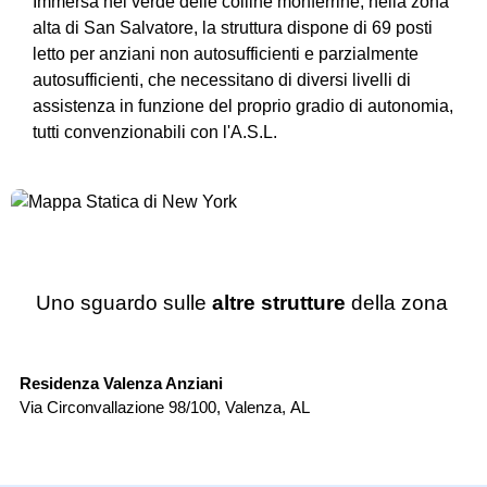
Immersa nel verde delle colline monferrine, nella zona
alta di San Salvatore, la struttura dispone di 69 posti
letto per anziani non autosufficienti e parzialmente
autosufficienti, che necessitano di diversi livelli di
assistenza in funzione del proprio gradio di autonomia,
tutti convenzionabili con l'A.S.L.
Uno sguardo sulle
altre strutture
della zona
RSA
Residenza Valenza Anziani
So
Via Circonvallazione 98/100
,
Valenza
,
AL
St