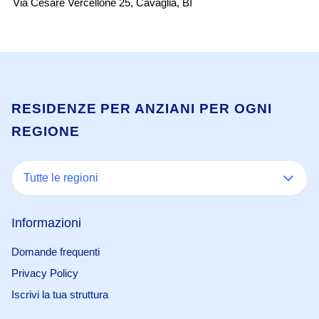
Via Cesare Vercellone 25
,
Cavaglià
,
BI
Vi
RESIDENZE PER ANZIANI PER OGNI
REGIONE
Tutte le regioni
Informazioni
Domande frequenti
Privacy Policy
Iscrivi la tua struttura