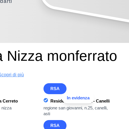
darti
a Nizza monferrato
Scopri di più
RSA
In evidenza
a Cerreto
Residenza Villa Cora - Canelli
, nizza
regione san giovanni, n.25, canelli,
asti
RSA