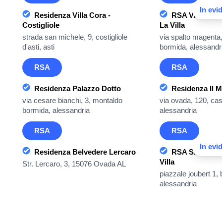
In evi
Residenza Villa Cora -
RSA Villa Fon
Costigliole
La Villa
strada san michele, 9, costigliole
via spalto magenta,
d'asti, asti
bormida, alessandr
RSA
RSA
Residenza Palazzo Dotto
Residenza Il 
via cesare bianchi, 3, montaldo
via ovada, 120, cas
bormida, alessandria
alessandria
RSA
RSA
In evi
Residenza Belvedere Lercaro
RSA S. Antoni
Villa
Str. Lercaro, 3, 15076 Ovada AL
piazzale joubert 1,
alessandria