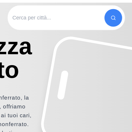
zza
to
ferrato, la
, offriamo
ai tuoi cari,
monferrato.