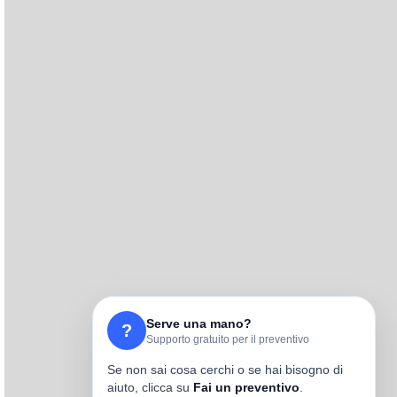
Serve una mano?
?
Supporto gratuito per il preventivo
Se non sai cosa cerchi o se hai bisogno di
aiuto, clicca su
Fai un preventivo
.