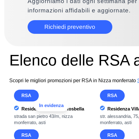
Aggiorniamo i dati ogni settimana per 
informazioni affidabili e aggiornate.
Richiedi preventivo
Elenco delle RSA 
Scopri le migliori promozioni per RSA in Nizza monferrato
RSA
RSA
In evidenza
Residenza Casamia Rosbella
Residenza Vill
strada san pietro 43/m, nizza
str. alessandria, 75
monferrato, asti
monferrato, asti
RSA
RSA