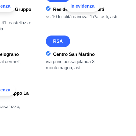
denza
In evidenza
tanesi - Gruppo
Residenza Casamia Asti
ss 10 località canova, 17/a, asti, asti
 41, castellazzo
ia
RSA
Melograno
Centro San Martino
al cermelli,
via principessa jolanda 3,
montemagno, asti
denza
o - Gruppo La
 basaluzzo,