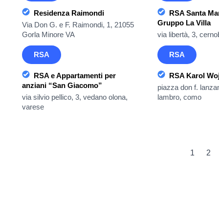
Residenza Raimondi
RSA Santa Mari
Gruppo La Villa
Via Don G. e F. Raimondi, 1, 21055
Gorla Minore VA
via libertà, 3, cern
RSA
RSA
RSA e Appartamenti per
RSA Karol Woj
anziani “San Giacomo”
piazza don f. lanzan
via silvio pellico, 3, vedano olona,
lambro, como
varese
1
2