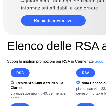
Aggiorniamo i dati ogni settimana per 
informazioni affidabili e aggiornate.
Richiedi preventivo
Elenco delle RSA
Scopri le migliori promozioni per RSA in Cermenate
Scopri 
RSA
RSA
Residenza Anni Azzurri Villa
Villa Cenacolo
Clarice
piazza san vito, 33,
via giuseppe negrini, 40, cermenate,
seveso, monza e b
como