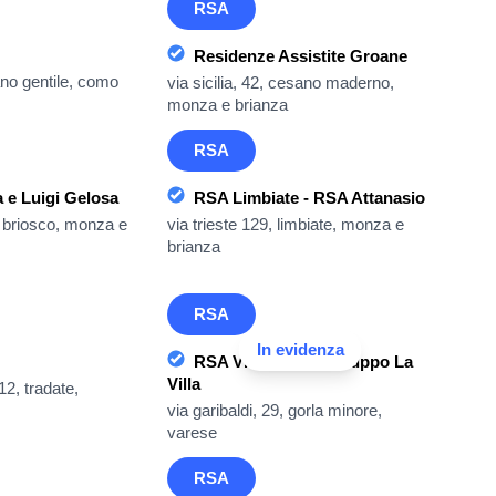
RSA
Residenze Assistite Groane
iano gentile, como
via sicilia, 42, cesano maderno,
monza e brianza
RSA
 e Luigi Gelosa
RSA Limbiate - RSA Attanasio
, briosco, monza e
via trieste 129, limbiate, monza e
brianza
RSA
In evidenza
RSA Villa Parini - Gruppo La
Villa
2, tradate,
via garibaldi, 29, gorla minore,
varese
RSA