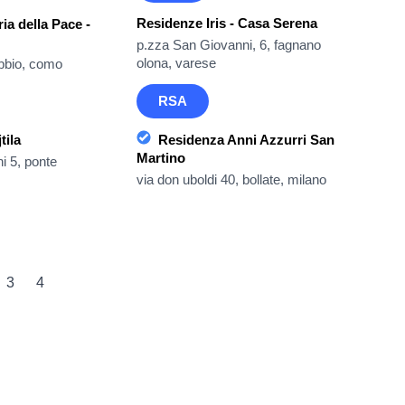
Residenze Iris - Casa Serena
a della Pace -
p.zza San Giovanni, 6, fagnano
olona, varese
obbio, como
RSA
tila
Residenza Anni Azzurri San
Martino
i 5, ponte
via don uboldi 40, bollate, milano
3
4