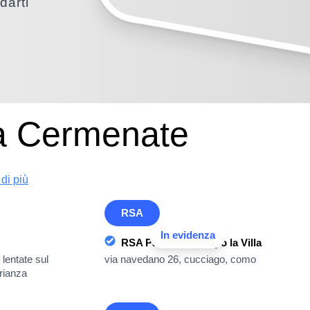
darti
 a Cermenate
di più
RSA
In evidenza
RSA Pascoli - Gruppo la Villa
 lentate sul
via navedano 26, cucciago, como
rianza