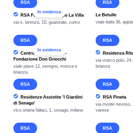
RSA
RSA
In evidenza
Le Betulle
RSA Foscolo - Gruppo La Villa
viale italia 36, app
via s. lorenzo, 10, guanzate, como
RSA
RSA
In evidenza
Centro Ronzoni-Villa -
Residenza Rita
Fondazione Don Gnocchi
via marco polo, 24
viale piave 12, seregno, monza e
brianza
brianza
RSA
RSA
Residenze Assistite 'I Giardini
RSA Pineta
di Senago'
via monte nevoso, 1
vico oriana fallaci, 1, senago, milano
varese
RSA
RSA