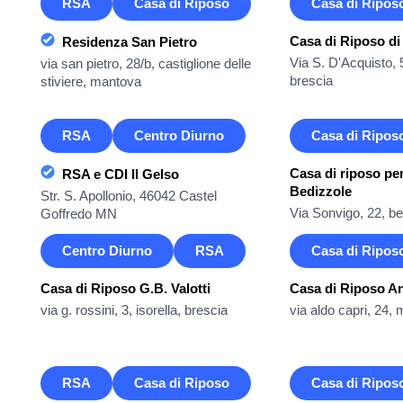
RSA
Casa di Riposo
Casa di Ripos
Casa di Riposo di
Residenza San Pietro
Via S. D'Acquisto, 5
via san pietro, 28/b, castiglione delle
brescia
stiviere, mantova
RSA
Centro Diurno
Casa di Ripos
Casa di riposo per
RSA e CDI Il Gelso
Bedizzole
Str. S. Apollonio, 46042 Castel
Via Sonvigo, 22, be
Goffredo MN
Centro Diurno
RSA
Casa di Ripos
Casa di Riposo G.B. Valotti
Casa di Riposo An
via g. rossini, 3, isorella, brescia
via aldo capri, 24,
RSA
Casa di Riposo
Casa di Ripos