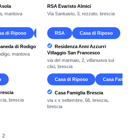
Asola
RSA Evaristo Almici
la, mantova
Via Santuario, 3, rezzato, brescia
sa di Riposo
Casa Famiglia
RSA
Casa di Riposo
paneda di Rodigo
Residenza Anni Azzurri
Villaggio San Francesco
rodigo, mantova
via del marinaio, 2, villanuova sul
clisi, brescia
o
Casa di Riposo
Casa Famiglia
Brescia
Casa Famiglia Brescia
scia, brescia
via x x settembre, 66, brescia,
brescia
2