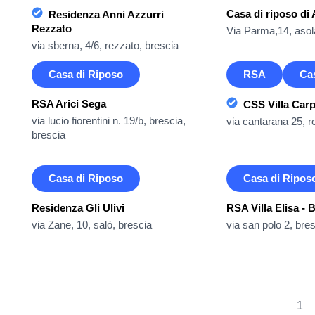
Casa di riposo di 
Residenza Anni Azzurri
Rezzato
Via Parma,14, aso
via sberna, 4/6, rezzato, brescia
Casa di Riposo
RSA
Ca
RSA Arici Sega
CSS Villa Car
via lucio fiorentini n. 19/b, brescia,
via cantarana 25, 
brescia
Casa di Riposo
Casa di Ripos
Residenza Gli Ulivi
RSA Villa Elisa - 
via Zane, 10, salò, brescia
via san polo 2, bre
1