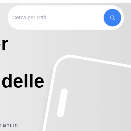
r
 delle
iani in