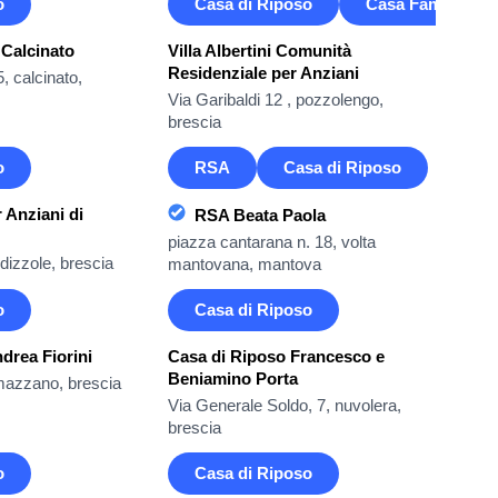
o
Casa di Riposo
Casa Famiglia
 Calcinato
Villa Albertini Comunità
Residenziale per Anziani
, calcinato,
Via Garibaldi 12 , pozzolengo,
brescia
o
RSA
Casa di Riposo
 Anziani di
RSA Beata Paola
piazza cantarana n. 18, volta
dizzole, brescia
mantovana, mantova
o
Casa di Riposo
drea Fiorini
Casa di Riposo Francesco e
Beniamino Porta
 mazzano, brescia
Via Generale Soldo, 7, nuvolera,
brescia
o
Casa di Riposo