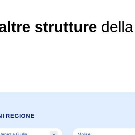
altre strutture
della
NI REGIONE
-Venezia Giulia
Molise