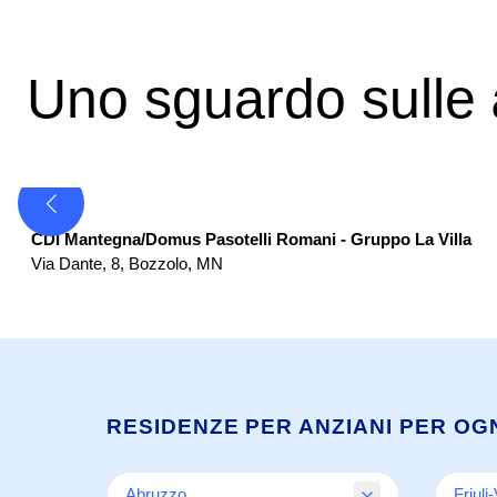
Uno sguardo sulle
Centro Diurno
CDI Mantegna/Domus Pasotelli Romani - Gruppo La Villa
Via Dante, 8
,
Bozzolo
,
MN
RESIDENZE PER ANZIANI PER OG
Abruzzo
Friuli