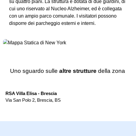
su quattro piani. La struttura è dotata di due giardini, di
cui uno riservato al Nucleo Alzheimer, ed è collegata
con un ampio parco comunale. I visitatori possono
disporre dei parcheggio esterni e interni.
Uno sguardo sulle
altre strutture
della zona
Casa di Riposo
RSA Villa Elisa - Brescia
RS
Via San Polo 2
,
Brescia
,
BS
Vi