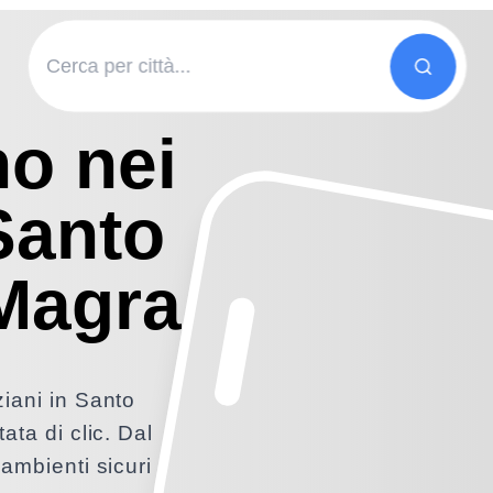
no nei
 Santo
 Magra
ziani in Santo
ata di clic. Dal
 ambienti sicuri