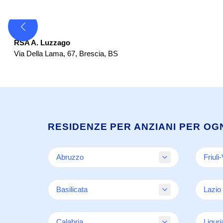
RSA
RSA A. Luzzago
Via Della Lama, 67
,
Brescia
,
BS
RESIDENZE PER ANZIANI PER OG
Abruzzo
Friuli
Chieti
Goriz
Basilicata
Lazio
LAquila
Porde
Pescara
Triest
Potenza
Frosi
Teramo
Calabria
Udine
Liguri