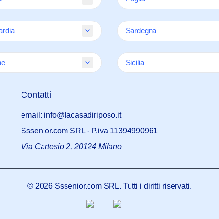
Asti
Biella
va
Bari
o
rdia
Cuneo
Sardegna
ia
Barletta-Andria-Trani
Novara
ezia
Brindisi
amo
Cagliari
Torino
na
he
Foggia
Sicilia
ia
Nuoro
Verbano-Cusio-Ossola
Lecce
Oristano
na
Agrigento
Vercelli
Taranto
ona
Contatti
Sassari
i Piceno
Caltanissetta
Sud Sardegna
o
Catania
email: info@lacasadiriposo.it
ata
Enna
Sssenior.com SRL - P.iva 11394990961
ova
o e Urbino
Messina
Via Cartesio 2, 20124 Milano
o
Palermo
 e Brianza
Ragusa
Siracusa
©
2026
Sssenior.com SRL. Tutti i diritti riservati.
nza
Trapani
io