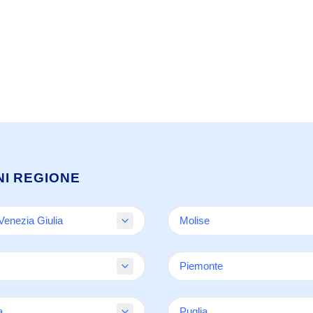
NI REGIONE
-Venezia Giulia
Molise
ia
Campobasso
Piemonte
none
Isernia
e
none
Alessandria
a
Puglia