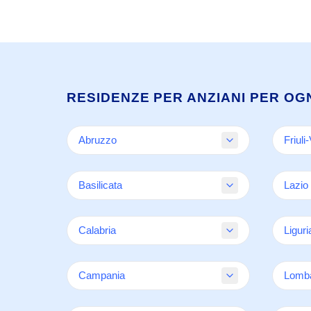
RESIDENZE PER ANZIANI PER OG
Abruzzo
Friuli
Chieti
Goriz
Basilicata
Lazio
LAquila
Porde
Pescara
Triest
Potenza
Frosi
Teramo
Calabria
Udine
Liguri
Matera
Latina
Roma
Catanzaro
Geno
Campania
Viterb
Lomba
Cosenza
Imper
Crotone
La Sp
Avellino
Berg