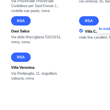
Via Provinciale Provinciale
via venezia, 55, f
Civitellese per Sant'Oreste 1 ,
civitella san paolo, roma
RSA
RSA
In evi
Oasi Salus
Villa Cavalieri 
Via della Marcigliana 532/10/11,
viale lina cavalieri
roma, roma
RSA
Villa Veronica
Via Redipuglia, 11, anguillara
sabazia, roma