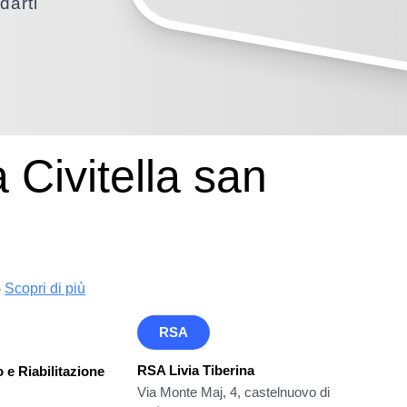
darti
 Civitella san
o
Scopri di più
RSA
RSA Livia Tiberina
 e Riabilitazione
Via Monte Maj, 4, castelnuovo di