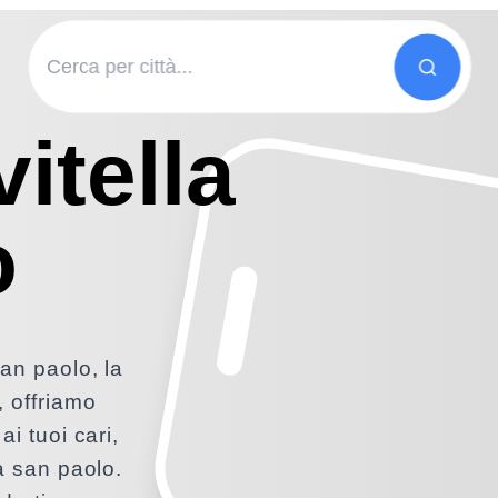
itella
o
san paolo, la
, offriamo
ai tuoi cari,
la san paolo.