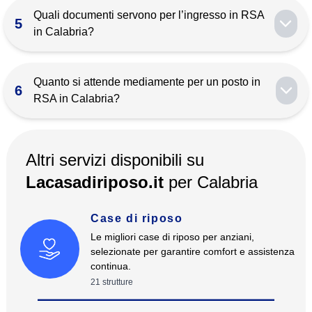
avviata dal medico di famiglia o dai servizi sociali;
Quali documenti servono per l’ingresso in RSA
5
ottenuta l’idoneità, l’ospite entra in graduatoria ASL.
in Calabria?
Documento d’identità, codice fiscale, tessera
sanitaria, certificato medico, scheda socio‑sanitaria
Quanto si attende mediamente per un posto in
6
UVM, ISEE socio‑sanitario e terapia farmacologica
RSA in Calabria?
aggiornata.
La lista d’attesa varia da 30 a 120 giorni secondo
provincia e gravità; consigliamo di avviare la pratica
Altri servizi disponibili su
con anticipo.
Lacasadiriposo.it
per
Calabria
Case di riposo
Le migliori case di riposo per anziani,
selezionate per garantire comfort e assistenza
continua.
21
strutture