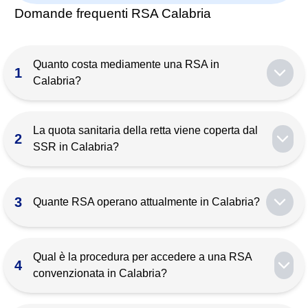
Domande frequenti RSA Calabria
Quanto costa mediamente una RSA in
1
Calabria?
Il costo medio di una RSA privata in Calabria è di
circa 1.586 € al mese IVA inclusa. La cifra varia in
La quota sanitaria della retta viene coperta dal
2
base a servizi e tipologia di camera.
SSR in Calabria?
Nelle RSA accreditate di Calabria, la quota sanitaria
(circa il 50 % della retta) è coperta dal Servizio
3
Quante RSA operano attualmente in Calabria?
Sanitario Regionale; resta a carico dell’ospite la
quota alberghiera.
Secondo gli ultimi dati regionali 2025, in Calabria
operano diverse decine di RSA tra pubbliche e
Qual è la procedura per accedere a una RSA
4
private. Puoi consultare il portale regionale o il
convenzionata in Calabria?
nostro database per l’elenco completo.
Serve la
valutazione multidimensionale UVM