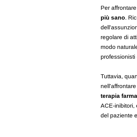
Per affrontare
più sano
. Ri
dell'assunzion
regolare di at
modo naturale
professionisti
Tuttavia, quand
nell'affrontar
terapia farm
ACE-inibitori,
del paziente e 