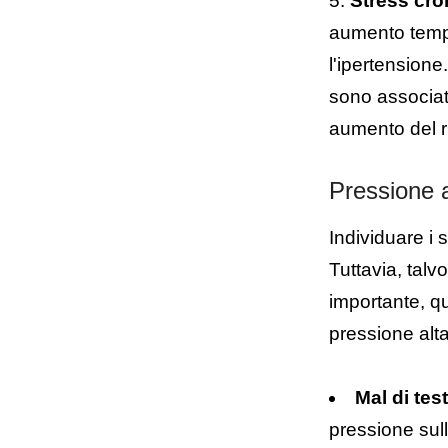
Stress cro
aumento tempo
l'ipertensione.
sono associat
aumento del ri
Pressione a
Individuare i 
Tuttavia, talv
importante, qu
pressione alt
Mal di tes
pressione sull