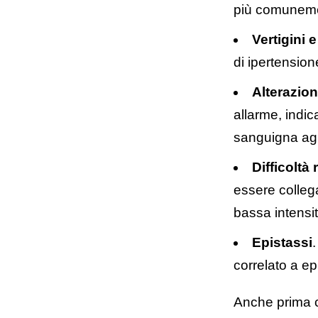
più comunemen
Vertigini 
di ipertension
Alterazion
allarme, indic
sanguigna agl
Difficoltà 
essere collega
bassa intensit
Epistassi
correlato a ep
Anche prima ch