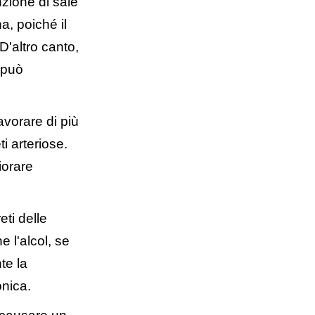
zione di sale
a, poiché il
D'altro canto,
, può
avorare di più
i arteriose.
iorare
eti delle
 l'alcol, se
te la
onica.