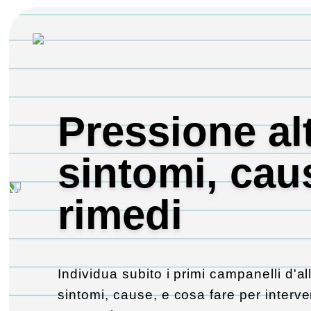
Pressione al
sintomi, cau
rimedi
Individua subito i primi campanelli d'a
sintomi, cause, e cosa fare per interve