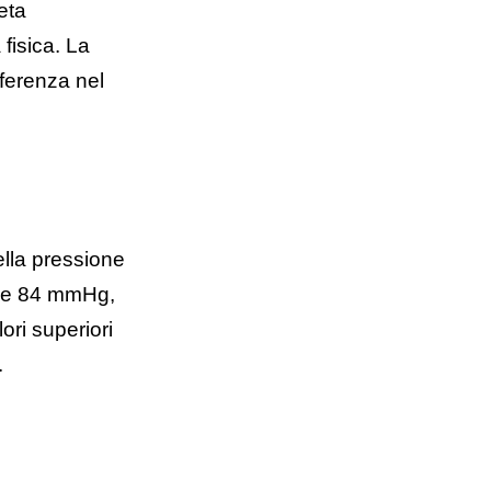
eta
 fisica. La
ferenza nel
ella pressione
80 e 84 mmHg,
ori superiori
.