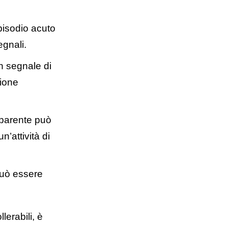
pisodio acuto
egnali.
n segnale di
zione
apparente può
n’attività di
può essere
lerabili, è