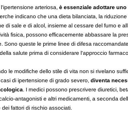
 l'ipertensione arteriosa,
è essenziale adottare uno s
cerche indicano che una dieta bilanciata, la riduzione
e di sale e di alcol, insieme al cessare del fumo e all
tività fisica, possono efficacemente abbassare la pre
. Sono queste le prime linee di difesa raccomandate
 della salute prima di considerare l'approccio farmac
o le modifiche dello stile di vita non si rivelano suffi
e casi di ipertensione di grado severo,
diventa necess
acologica
. I medici possono prescrivere diuretici, be
 calcio-antagonisti e altri medicamenti, a seconda de
dei fattori di rischio associati.