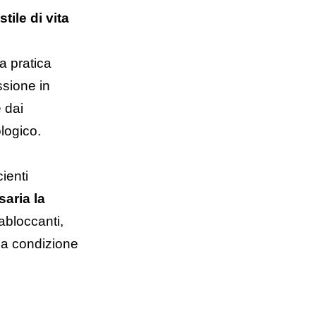
tile di vita
a pratica
ssione in
 dai
ologico.
cienti
aria la
tabloccanti,
lla condizione