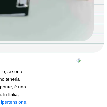
lo, si sono
amo tenerla
eppure, è una
In Italia,
i ipertensione
,