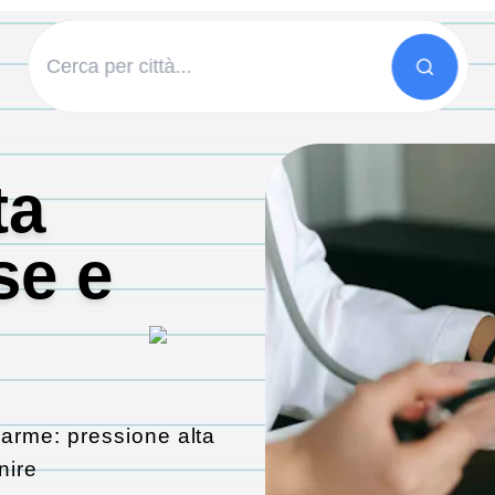
ta
se e
llarme: pressione alta
nire