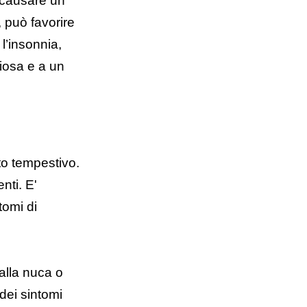
 causare un
 può favorire
l’insonnia,
iosa e a un
to tempestivo.
nti. E'
tomi di
alla nuca o
 dei sintomi