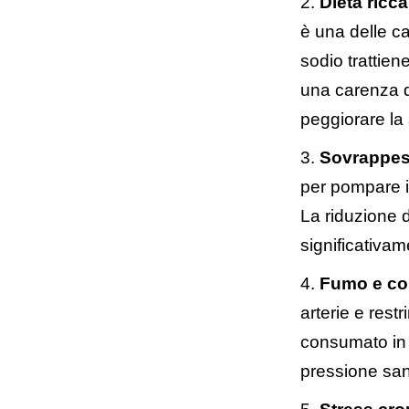
Dieta ricc
è una delle c
sodio trattien
una carenza di
peggiorare la 
Sovrappes
per pompare i
La riduzione d
significativame
Fumo e co
arterie e rest
consumato in
pressione san