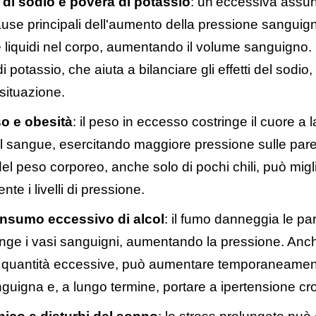
a di sodio e povera di potassio
: u
n'eccessiva assun
ause principali dell'aumento della pressione sanguign
e liquidi nel corpo, aumentando il volume sanguigno. 
 potassio, che aiuta a bilanciare gli effetti del sodio
situazione.
o e obesità
: i
l peso in eccesso costringe il cuore a l
l sangue, esercitando maggiore pressione sulle paret
el peso corporeo, anche solo di pochi chili, può migl
nte i livelli di pressione.
nsumo eccessivo di alcol
: i
l fumo danneggia le par
ringe i vasi sanguigni, aumentando la pressione. Anche
 quantità eccessive, può aumentare temporaneamen
guigna e, a lungo termine, portare a ipertensione cr