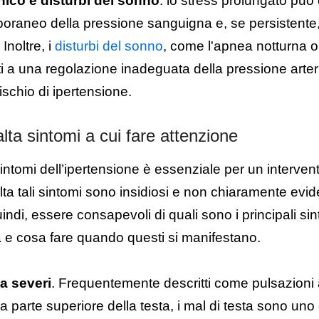
nico e disturbi del sonno
: l
o stress prolungato può
raneo della pressione sanguigna e, se persistente,
 Inoltre, i
disturbi del sonno
, come l'apnea notturna o 
i a una regolazione inadeguata della pressione arter
schio di ipertensione.
lta sintomi a cui fare attenzione
sintomi dell’ipertensione è essenziale per un interven
olta tali sintomi sono insidiosi e non chiaramente evide
indi, essere consapevoli di quali sono i principali sin
a e cosa fare quando questi si manifestano.
ta severi
. Frequentemente descritti come pulsazioni 
a parte superiore della testa, i mal di testa sono uno