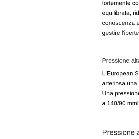
fortemente co
equilibrata, r
conoscenza e 
gestire l'ipert
Pressione alt
L'European So
arteriosa una
Una pressione 
a 140/90 mmHg
Pressione a