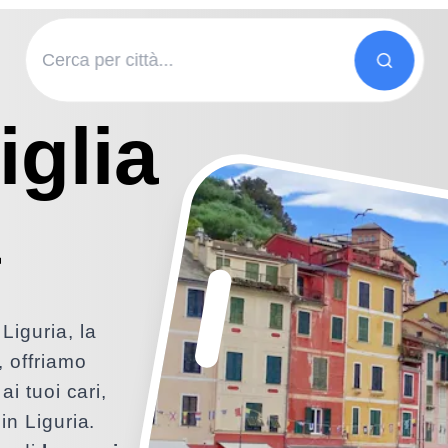
glia
a
Liguria, la
, offriamo
ai tuoi cari,
in Liguria.