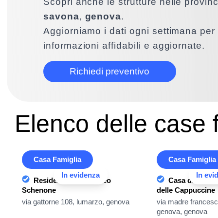
Scopri anche le strutture nelle provin
savona
,
genova
.
Aggiorniamo i dati ogni settimana per 
informazioni affidabili e aggiornate.
Richiedi preventivo
Elenco delle case f
Casa Famiglia
Casa Famiglia
In evidenza
In evi
Residenza Bartolomeo
Casa di Ripos
Schenone
delle Cappuccine
via gattorne 108, lumarzo, genova
via madre francesca
genova, genova