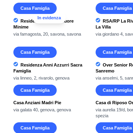
Casa Famiglia
Casa Famiglia
In evidenza
Residenza Protetta Suore
RSA/RP La Riv
Minime
La Villa
via famagosta, 20, savona, savona
via giordano 4, sa
Casa Famiglia
Casa Famiglia
Residenza Anni Azzurri Sacra
Over Senior R
Famiglia
Sanremo
via linneo, 2, rivarolo, genova
via anselmi, 5, san
Casa Famiglia
Casa Famiglia
Casa Anziani Madri Pie
Casa di Riposo O
via galata 40, genova, genova
via aurelia 19/d, bor
spezia
Casa Famiglia
Casa Famiglia