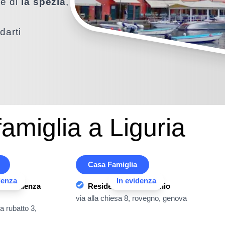
ce di
la spezia
,
darti
amiglia a Liguria
Casa Famiglia
denza
In evidenza
o Residenza
Residenza Felice Conio
via alla chiesa 8, rovegno, genova
 rubatto 3,