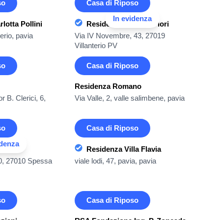
so
Casa di Riposo
In evidenza
lotta Pollini
Residenza Villa dei Fiori
terio, pavia
Via IV Novembre, 43, 27019
Villanterio PV
so
Casa di Riposo
Residenza Romano
 B. Clerici, 6,
Via Valle, 2, valle salimbene, pavia
so
Casa di Riposo
idenza
relle
Residenza Villa Flavia
10, 27010 Spessa
viale lodi, 47, pavia, pavia
so
Casa di Riposo