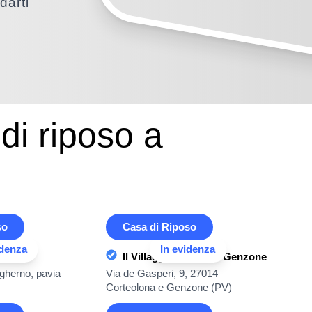
darti
di riposo a
so
Casa di Riposo
idenza
In evidenza
dro
Il Villaggio di Teresa Genzone
gherno, pavia
Via de Gasperi, 9, 27014
Corteolona e Genzone (PV)