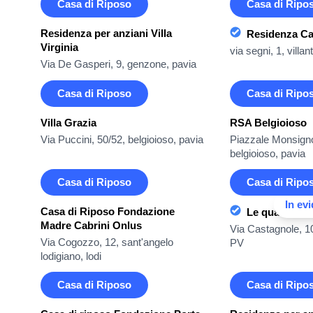
Casa di Riposo
Casa di Ripo
Residenza per anziani Villa
Residenza Car
Virginia
via segni, 1, villan
Via De Gasperi, 9, genzone, pavia
Casa di Riposo
Casa di Ripo
Villa Grazia
RSA Belgioioso
Via Puccini, 50/52, belgioioso, pavia
Piazzale Monsignor
belgioioso, pavia
Casa di Riposo
Casa di Ripo
In ev
Casa di Riposo Fondazione
Le quattro so
Madre Cabrini Onlus
Via Castagnole, 
Via Cogozzo, 12, sant'angelo
PV
lodigiano, lodi
Casa di Riposo
Casa di Ripo