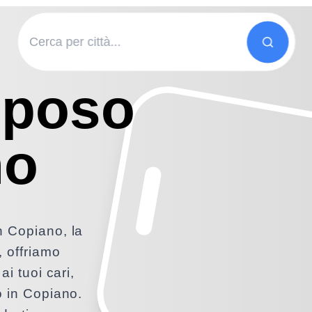
iposo
no
n Copiano, la
, offriamo
ai tuoi cari,
o in Copiano.