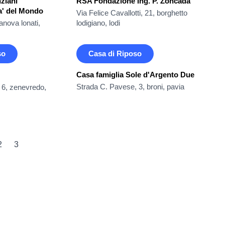
ziani
RSA Fondazione Ing. P. Zoncada
Ca' del Mondo
Via Felice Cavallotti, 21, borghetto
nova lonati,
lodigiano, lodi
so
Casa di Riposo
Casa famiglia Sole d'Argento Due
Strada C. Pavese, 3, broni, pavia
e 6, zenevredo,
2
3