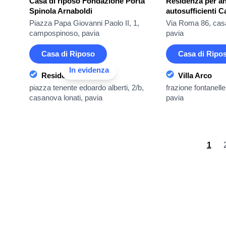
Casa di riposo Fondazione Porta
Residenza per an
Spinola Arnaboldi
autosufficienti 
Piazza Papa Giovanni Paolo II, 1,
Via Roma 86, casa
campospinoso, pavia
pavia
Casa di Riposo
Casa di Ripo
In evidenza
Residenza Lonati
Villa Arco
piazza tenente edoardo alberti, 2/b,
frazione fontanell
casanova lonati, pavia
pavia
1