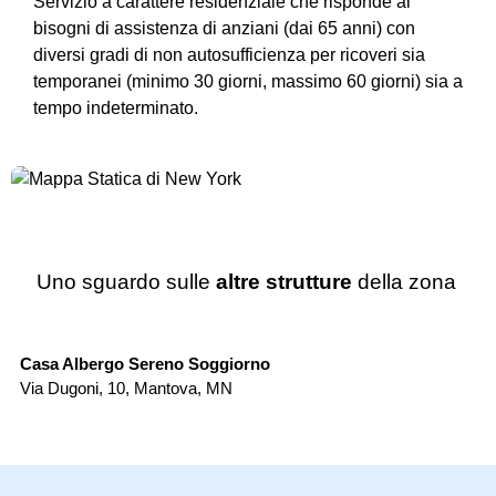
Servizio a carattere residenziale che risponde ai
bisogni di assistenza di anziani (dai 65 anni) con
diversi gradi di non autosufficienza per ricoveri sia
temporanei (minimo 30 giorni, massimo 60 giorni) sia a
tempo indeterminato.
Uno sguardo sulle
altre strutture
della zona
Casa di Riposo
Casa Albergo Sereno Soggiorno
Is
Via Dugoni, 10
,
Mantova
,
MN
Vi