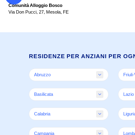
Comunità Alloggio Bosco
Via Don Pucci, 27
,
Mesola
,
FE
RESIDENZE PER ANZIANI PER OG
Abruzzo
Friuli
Chieti
Goriz
Basilicata
Lazio
LAquila
Porde
Pescara
Triest
Potenza
Frosi
Teramo
Calabria
Udine
Liguri
Matera
Latina
Roma
Catanzaro
Geno
Campania
Viterb
Lomba
Cosenza
Imper