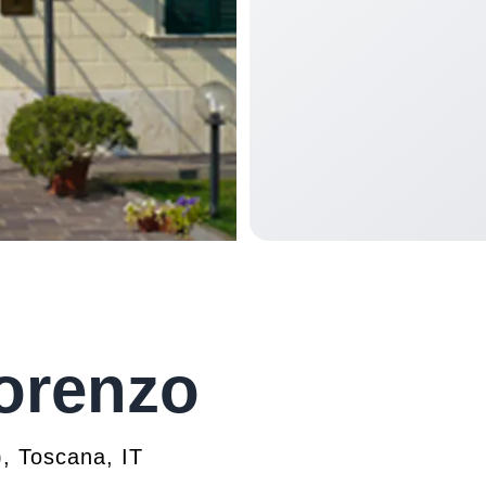
orenzo
)
,
Toscana
,
IT