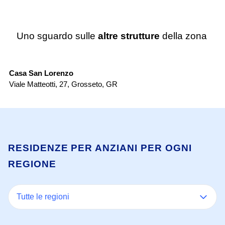
Uno sguardo sulle
altre strutture
della zona
Casa di Riposo
Casa San Lorenzo
RS
Viale Matteotti, 27
,
Grosseto
,
GR
Vi
RESIDENZE PER ANZIANI PER OGNI
REGIONE
Tutte le regioni