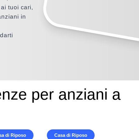
ai tuoi cari,
anziani in
darti
enze per anziani a
sa di Riposo
Casa di Riposo