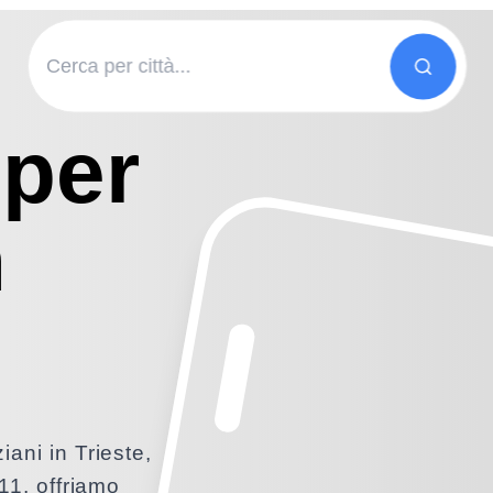
 per
n
iani in Trieste,
011, offriamo