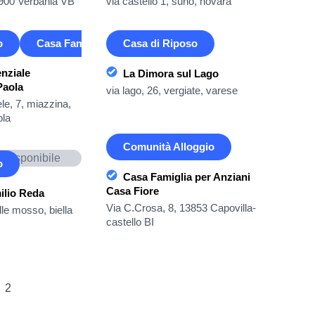
28900 Verbania VB
via castello 1, suno, novara
o
Casa Famiglia
Casa di Riposo
nziale
La Dimora sul Lago
Paola
via lago, 26, vergiate, varese
le, 7, miazzina,
ola
Comunità Alloggio
 disponibile
o
Casa Famiglia per Anziani
Casa Fiore
ilio Reda
Via C.Crosa, 8, 13853 Capovilla-
lle mosso, biella
castello BI
2