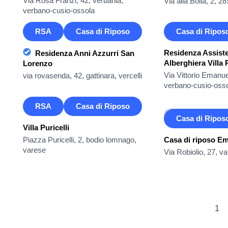
Via Rosa Franzi, 42, verbania,
Via alla Bolla, 2, 
verbano-cusio-ossola
RSA
Casa di Riposo
Casa di Ripos
Residenza Assiste
Residenza Anni Azzurri San
Alberghiera Villa 
Lorenzo
Via Vittorio Emanue
via rovasenda, 42, gattinara, vercelli
verbano-cusio-oss
RSA
Casa di Riposo
Immagine non
Casa di Ripos
Villa Puricelli
Piazza Puricelli, 2, bodio lomnago,
Casa di riposo Em
varese
Via Robiolio, 27, va
1