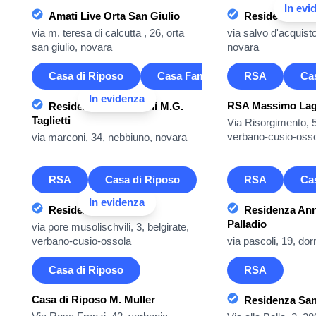
In evi
Amati Live Orta San Giulio
Residenza Ric
via m. teresa di calcutta , 26, orta
via salvo d'acquist
san giulio, novara
novara
Casa di Riposo
Casa Famiglia
RSA
Ca
In evidenza
RSA Massimo Lag
Residenza per anziani M.G.
Taglietti
Via Risorgimento, 
verbano-cusio-oss
via marconi, 34, nebbiuno, novara
RSA
Casa di Riposo
RSA
Ca
In evidenza
Residenza Arcadia
Residenza Ann
Palladio
via pore musolischvili, 3, belgirate,
verbano-cusio-ossola
via pascoli, 19, dor
Casa di Riposo
RSA
Casa di Riposo M. Muller
Residenza Sa