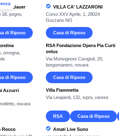
denza
cardo Bauer
VILLA CA' LAZZARONI
o 18, pogno,
Corso XXV Aprile, 1, 28024
Gozzano NO
sa di Riposo
Casa di Riposo
ostina
RSA Fondazione Opera Pia Curti
onlus
5, omegna,
ola
Via Monsignore Cavigioli, 20,
borgomanero, novara
sa di Riposo
Casa di Riposo
Villa Fiammetta
i Azzurri
Via Leopardi, 132, ispra, varese
melletto, novara
RSA
Casa di Riposo
Casa 
n Rocco
Amati Live Suno