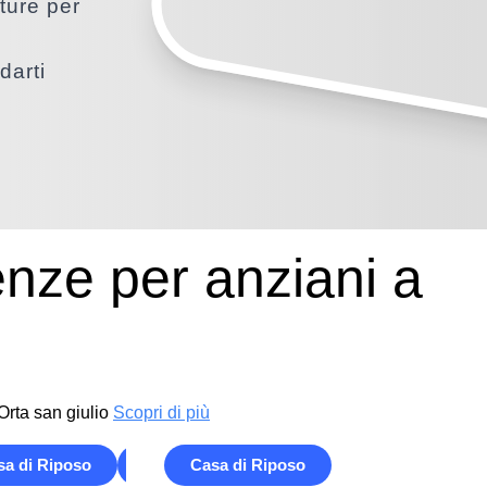
tture per
darti
enze per anziani a
Orta san giulio
Scopri di più
sa di Riposo
Casa Famiglia
Casa di Riposo