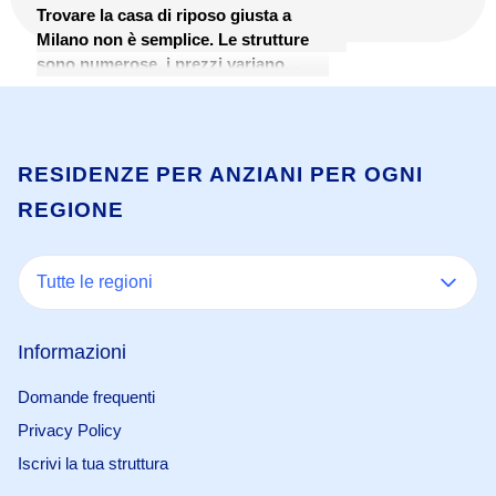
Trovare la casa di riposo giusta a
Milano non è semplice. Le strutture
sono numerose, i prezzi variano
molto e il percorso burocratico per
accedervi può risultare disorientante.
Questa guida è pensata per aiutare
famiglie e caregiver a orientarsi tra le
RESIDENZE PER ANZIANI PER OGNI
RSA di Milano: cosa sono, quanto
REGIONE
costano, come si accede e quali
criteri considerare nella scelta.
Tutte le regioni
Informazioni
Domande frequenti
Privacy Policy
Iscrivi la tua struttura