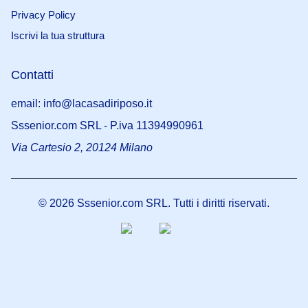
Privacy Policy
Iscrivi la tua struttura
Contatti
21 maggio 2025
email: info@lacasadiriposo.it
Alimentazione anziani estate:
Sssenior.com SRL - P.iva 11394990961
affrontare il caldo con gusto e
Via Cartesio 2, 20124 Milano
sicurezz...
Scopri le linee guida per
l’alimentazione degli anziani in estate,
ricette di cibi freddi e consigli pratici
©
2026
Sssenior.com SRL. Tutti i diritti riservati.
per garantire sicurezza e benessere.