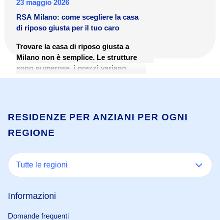
23 maggio 2026
RSA Milano: come scegliere la casa
di riposo giusta per il tuo caro
Trovare la casa di riposo giusta a
Milano non è semplice. Le strutture
sono numerose, i prezzi variano
molto e il percorso burocratico per
accedervi può risultare disorientante.
Questa guida è pensata per aiutare
famiglie e caregiver a orientarsi tra le
RESIDENZE PER ANZIANI PER OGNI
RSA di Milano: cosa sono, quanto
REGIONE
costano, come si accede e quali
criteri considerare nella scelta.
Tutte le regioni
Informazioni
Domande frequenti