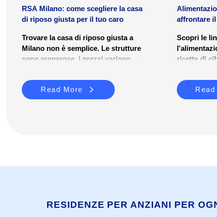
RSA Milano: come scegliere la casa
Alimentazio
di riposo giusta per il tuo caro
affrontare i
sicurezz...
Trovare la casa di riposo giusta a
Scopri le li
Milano non è semplice. Le strutture
l’alimentazi
sono numerose, i prezzi variano
ricette di ci
molto e il percorso burocratico per
per garanti
accedervi può risultare disorientante.
Read More
Read
Questa guida è pensata per aiutare
famiglie e caregiver a orientarsi tra le
RSA di Milano: cosa sono, quanto
costano, come si accede e quali
criteri considerare nella scelta.
RESIDENZE PER ANZIANI PER OG