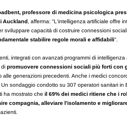
oadbent, professore di medicina psicologica pre
di Auckland
, afferma: "L'intelligenza artificiale offre i
r sviluppare capacità di costruire connessioni sociali
ndamentale stabilire regole morali e affidabili
".
enti, integrati con avanzati programmi di intelligenza ar
 di
promuovere connessioni sociali più forti con g
to alle generazioni precedenti. Anche i medici conco
 Un sondaggio condotto su 307 operatori sanitari in
iti ha mostrato che
il 69% dei medici ritiene che i ro
re compagnia, alleviare l'isolamento e migliorare
azienti.