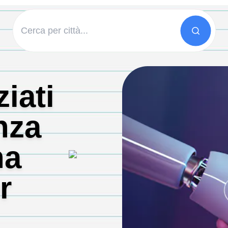
iati
enza
na
r