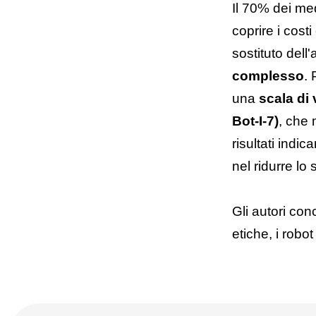
Il 70% dei me
coprire i cos
sostituto dell
complesso
. 
una
scala di
Bot-I-7)
, che 
risultati indi
nel ridurre lo 
Gli autori con
etiche, i robo