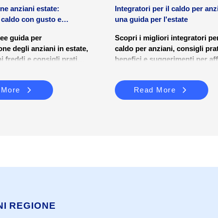
ne anziani estate:
Integratori per il caldo per anz
l caldo con gusto e
una guida per l'estate
nee guida per
Scopri i migliori integratori per
one degli anziani in estate,
caldo per anziani, consigli prat
bi freddi e consigli pratici
benefici e suggerimenti per af
re sicurezza e benessere.
l’estate con energia e in sicur
 More
Read More
NI REGIONE