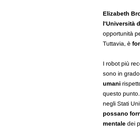
Elizabeth Br
l'Università 
opportunità pe
Tuttavia, è
fo
I robot più rec
sono in grado
umani
rispet
questo punto.
negli Stati Un
possano forni
mentale
dei p