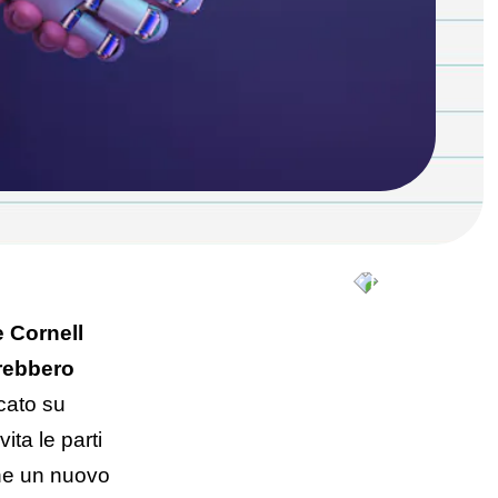
e Cornell
trebbero
icato su
ita le parti
che un nuovo