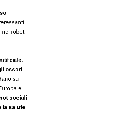
sso
nteressanti
 nei robot.
tificiale,
li esseri
rdano su
 Europa e
bot sociali
 la salute