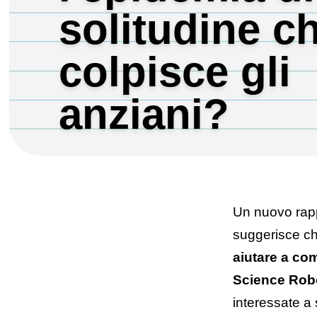
solitudine c
colpisce gli
anziani?
La solitudine e l'isolamento sociale p
terzo della popolazione mondiale
Un nuovo rap
23 ottobre 2024
suggerisce c
aiutare a com
Science Rob
interessate a