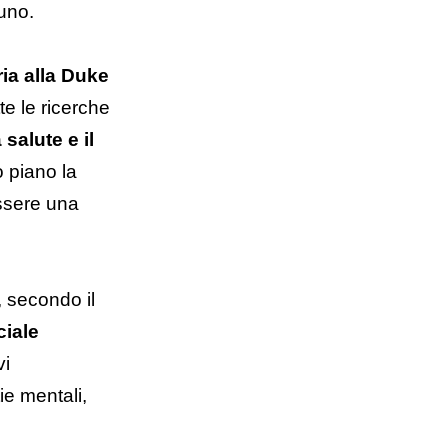
uno.
ria alla Duke
tte le ricerche
salute e il
o piano la
essere una
, secondo il
ciale
vi
ie mentali,