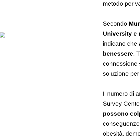
metodo per va
Secondo
Mur
University e
indicano che
benessere
. 
connessione s
soluzione per 
Il numero di 
Survey Cente
possono colp
conseguenze pe
obesità, dem