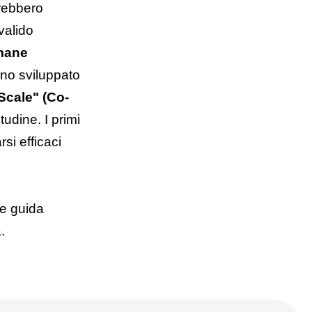
vrebbero
valido
imane
anno sviluppato
Scale" (Co-
tudine. I primi
si efficaci
ee guida
.