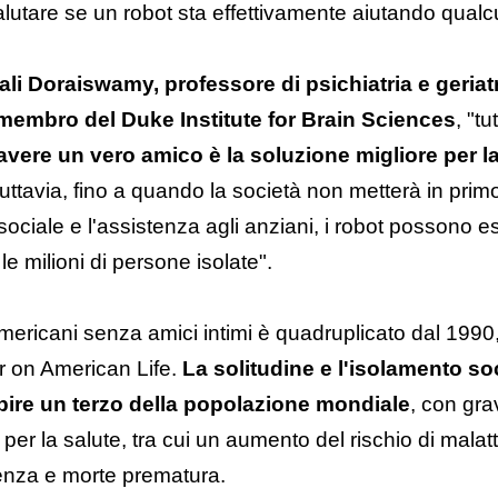
lutare se un robot sta effettivamente aiutando qualc
ali Doraiswamy, professore di psichiatria e geriat
 membro del Duke Institute for Brain Sciences
, "tu
avere un vero amico è la soluzione migliore per la 
Tuttavia, fino a quando la società non metterà in prim
ociale e l'assistenza agli anziani, i robot possono 
le milioni di persone isolate".
americani senza amici intimi è quadruplicato dal 1990
r on American Life.
La solitudine e l'isolamento so
ire un terzo della popolazione mondiale
, con gra
r la salute, tra cui un aumento del rischio di malatt
enza e morte prematura.