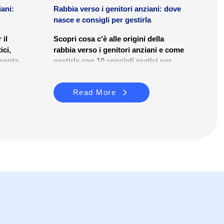
iani:
Rabbia verso i genitori anziani: dove
nasce e consigli per gestirla
 il
Scopri cosa c'è alle origini della
ici,
rabbia verso i genitori anziani e come
frontare
gestirla con 10 consigli pratici per
ezza.
migliorare il benessere familiare.
Read More