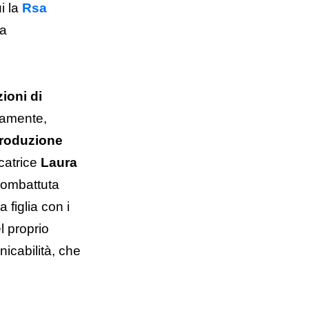
i la
Rsa
va
ioni di
ramente,
produzione
ucatrice
Laura
combattuta
 figlia con i
l proprio
icabilità, che