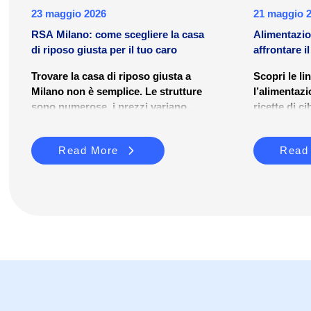
23 maggio 2026
21 maggio 
RSA Milano: come scegliere la casa
Alimentazio
di riposo giusta per il tuo caro
affrontare i
sicurezz...
Trovare la casa di riposo giusta a
Scopri le li
Milano non è semplice. Le strutture
l’alimentazi
sono numerose, i prezzi variano
ricette di ci
molto e il percorso burocratico per
per garanti
accedervi può risultare disorientante.
Read More
Read
Questa guida è pensata per aiutare
famiglie e caregiver a orientarsi tra le
RSA di Milano: cosa sono, quanto
costano, come si accede e quali
criteri considerare nella scelta.