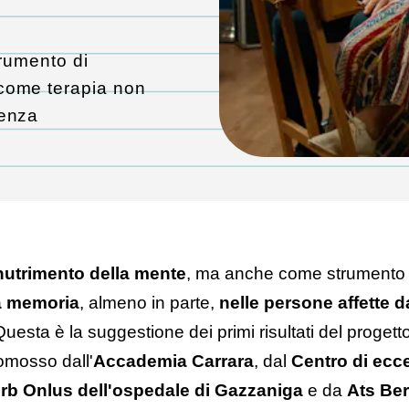
trumento di
come terapia non
menza
nutrimento della mente
, ma anche come strument
a memoria
, almeno in parte,
nelle persone affette 
Questa è la suggestione dei primi risultati del progetto
romosso dall'
Accademia Carrara
, dal
Centro di ecc
rb Onlus dell'ospedale di Gazzaniga
e da
Ats Be