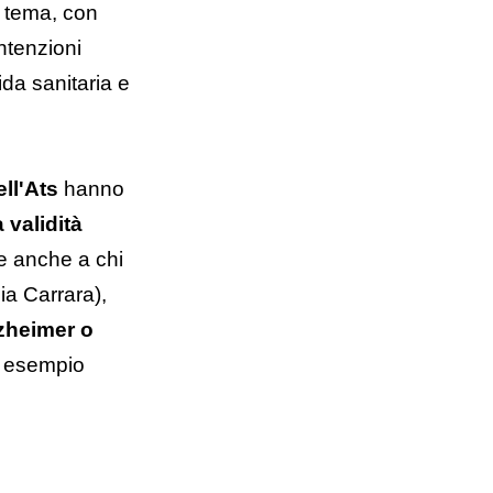
l tema, con
ntenzioni
a sanitaria e
ll'Ats
hanno
a validità
ne anche a chi
a Carrara),
lzheimer o
, esempio