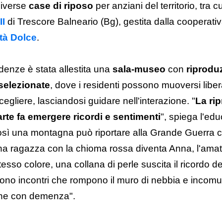
diverse
case di riposo
per anziani del territorio, tra cu
II
di Trescore Balneario (Bg), gestita dalla cooperati
tà Dolce
.
denze è stata allestita una
sala-museo
con
riproduz
 selezionate
, dove i residenti possono muoversi libe
egliere, lasciandosi guidare nell'interazione. "
La ri
arte fa emergere ricordi e sentimenti
", spiega l'ed
osì una montagna può riportare alla Grande Guerra 
una ragazza con la chioma rossa diventa Anna, l'amata
stesso colore, una collana di perle suscita il ricordo de
ono incontri che rompono il muro di nebbia e incomun
one con demenza".