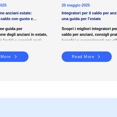
2025
20 maggio 2025
ne anziani estate:
Integratori per il caldo per anz
l caldo con gusto e
una guida per l'estate
nee guida per
Scopri i migliori integratori per
one degli anziani in estate,
caldo per anziani, consigli prat
bi freddi e consigli pratici
benefici e suggerimenti per af
re sicurezza e benessere.
l’estate con energia e in sicur
 More
Read More