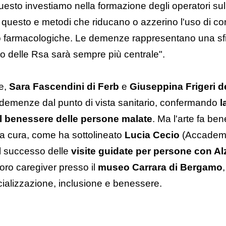
questo investiamo nella formazione degli operatori su
 questo e metodi che riducano o azzerino l'uso di co
 farmacologiche. Le demenze rappresentano una sfid
uolo delle Rsa sarà sempre più centrale".
e,
Sara Fascendini di Ferb
e
Giuseppina Frigeri de
 demenze dal punto di vista sanitario, confermando
l
 il benessere delle persone malate
. Ma l'arte fa be
la cura, come ha sottolineato
Lucia Cecio
(Accademi
l successo delle
visite guidate per persone con A
loro caregiver presso il
museo Carrara di Bergamo
cializzazione, inclusione e benessere.