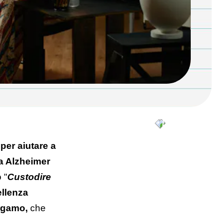
o
per aiutare a
da Alzheimer
 "
Custodire
ellenza
rgamo,
che