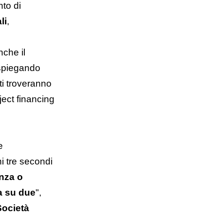
nto di
li
,
nche il
 spiegando
ti troveranno
ject financing
e
i tre secondi
nza o
na su due
",
Società