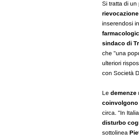
Si tratta di un
rievocazione
inserendosi i
farmacologic
sindaco di T
che "una popo
ulteriori risp
con Società D
Le
demenze
coinvolgono 
circa. "In Ital
disturbo cog
sottolinea
Pie