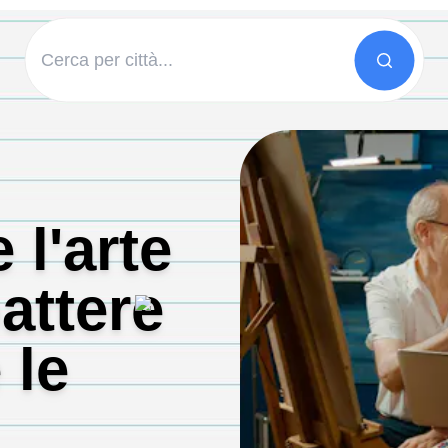
 l'arte
attere
 le