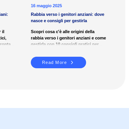
16 maggio 2025
iani:
Rabbia verso i genitori anziani: dove
nasce e consigli per gestirla
 il
Scopri cosa c'è alle origini della
ici,
rabbia verso i genitori anziani e come
frontare
gestirla con 10 consigli pratici per
ezza.
migliorare il benessere familiare.
Read More