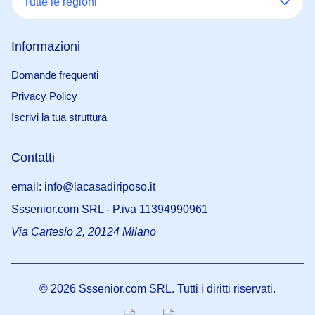
Tutte le regioni
Informazioni
Domande frequenti
Privacy Policy
Iscrivi la tua struttura
Contatti
21 maggio 2025
email: info@lacasadiriposo.it
Alimentazione anziani estate:
Sssenior.com SRL - P.iva 11394990961
affrontare il caldo con gusto e
Via Cartesio 2, 20124 Milano
sicurezz...
Scopri le linee guida per
l’alimentazione degli anziani in estate,
ricette di cibi freddi e consigli pratici
©
2026
Sssenior.com SRL. Tutti i diritti riservati.
per garantire sicurezza e benessere.