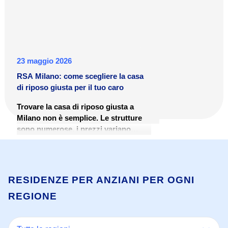
23 maggio 2026
RSA Milano: come scegliere la casa
di riposo giusta per il tuo caro
Trovare la casa di riposo giusta a
Milano non è semplice. Le strutture
sono numerose, i prezzi variano
molto e il percorso burocratico per
accedervi può risultare disorientante.
Questa guida è pensata per aiutare
famiglie e caregiver a orientarsi tra le
RESIDENZE PER ANZIANI PER OGNI
RSA di Milano: cosa sono, quanto
REGIONE
costano, come si accede e quali
criteri considerare nella scelta.