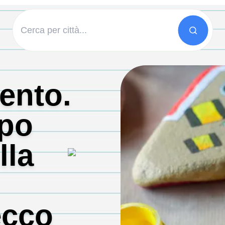
ento.
opo
lla
ecco