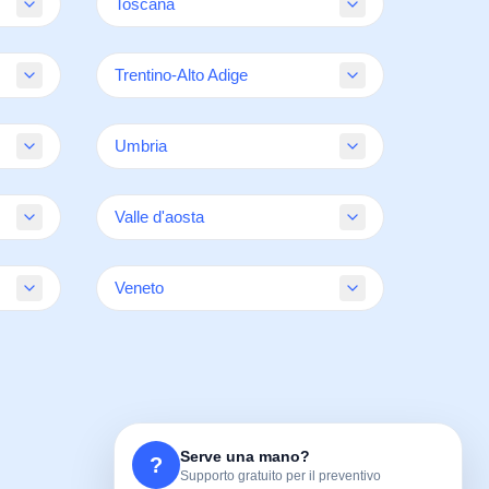
Toscana
Arezzo
Trentino-Alto Adige
Firenze
Grosseto
Bolzano
Livorno
Umbria
Trento
Lucca
Perugia
Massa Carrara
Valle d'aosta
Terni
Pisa
Aosta
Pistoia
Veneto
Prato
Belluno
Siena
Padova
Rovigo
Treviso
Serve una mano?
Venezia
?
Supporto gratuito per il preventivo