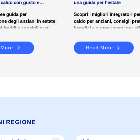
l caldo con gusto e
una guida per l'estate
nee guida per
Scopri i migliori integratori per
one degli anziani in estate,
caldo per anziani, consigli prat
bi freddi e consigli pratici
benefici e suggerimenti per af
re sicurezza e benessere.
l’estate con energia e in sicur
 More
Read More
NI REGIONE