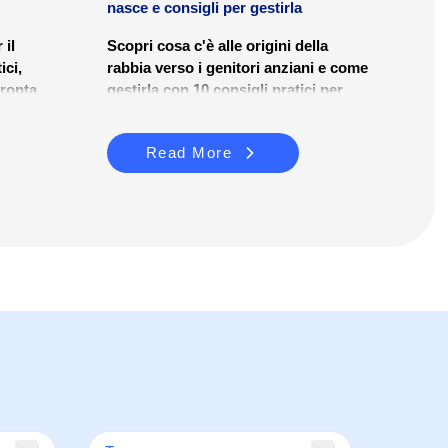
nasce e consigli per gestirla
 il
Scopri cosa c'è alle origini della
ici,
rabbia verso i genitori anziani e come
frontare
gestirla con 10 consigli pratici per
ezza.
migliorare il benessere familiare.
Read More