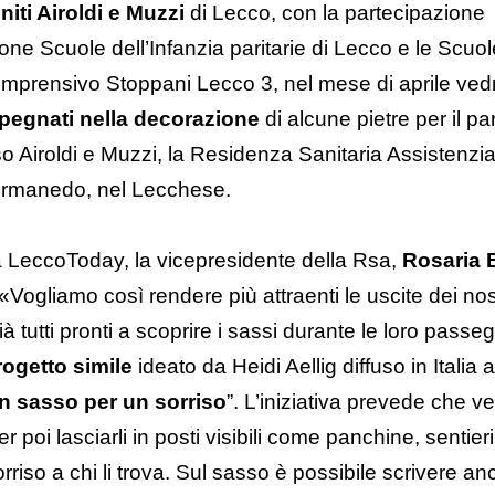
uniti Airoldi e Muzzi
di Lecco, con la partecipazione
one Scuole dell’Infanzia paritarie di Lecco e le Scuol
 Comprensivo Stoppani Lecco 3, nel mese di aprile v
pegnati nella decorazione
di alcune pietre per il pa
o Airoldi e Muzzi, la Residenza Sanitaria Assistenzia
ermanedo, nel Lecchese.
da LeccoToday, la vicepresidente della Rsa,
Rosaria 
ogliamo così rendere più attraenti le uscite dei nostr
à tutti pronti a scoprire i sassi durante le loro passe
rogetto simile
ideato da Heidi Aellig diffuso in Italia 
n sasso per un sorriso
”. L’iniziativa prevede che v
r poi lasciarli in posti visibili come panchine, sentieri
rriso a chi li trova. Sul sasso è possibile scrivere a