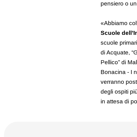
pensiero o un
«Abbiamo colto
Scuole dell’I
scuole primari
di Acquate, “
Pellico” di M
Bonacina - I n
verranno post
degli ospiti p
in attesa di 