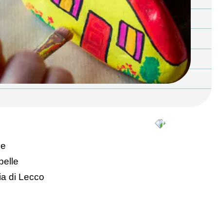
le
belle
ia di Lecco