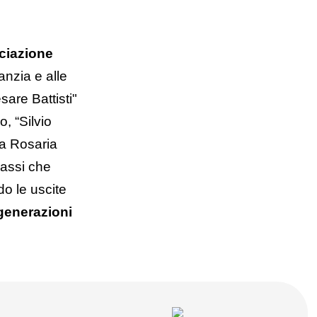
ciazione
anzia e alle
esare Battisti"
, “Silvio
ua Rosaria
sassi che
do le uscite
 generazioni