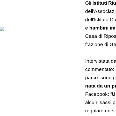
Gli
Istituti Ri
dell’Associazi
dell'Istituto
e bambini im
Casa di Ripos
frazione di G
Intervistata 
commentato: «V
parco: sono gi
nata da un p
Facebook: “
U
alcuni sassi pe
regalare un so