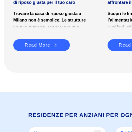
di riposo giusta per il tuo caro
affrontare i
sicurezz...
Trovare la casa di riposo giusta a
Scopri le li
Milano non è semplice. Le strutture
l’alimentazi
sono numerose, i prezzi variano
ricette di ci
molto e il percorso burocratico per
per garanti
accedervi può risultare disorientante.
Read More
Read
Questa guida è pensata per aiutare
famiglie e caregiver a orientarsi tra le
RSA di Milano: cosa sono, quanto
costano, come si accede e quali
criteri considerare nella scelta.
RESIDENZE PER ANZIANI PER OG