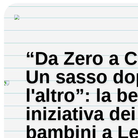
“Da Zero a C
Un sasso d
l'altro”: la be
iniziativa dei
bambini a L