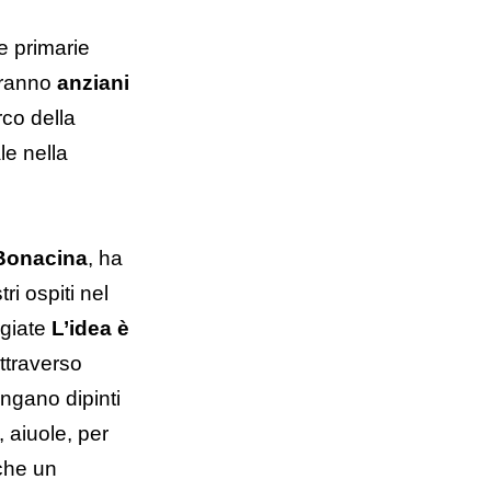
e primarie
edranno
anziani
rco della
le nella
Bonacina
, ha
i ospiti nel
ggiate
L’idea è
attraverso
engano dipinti
, aiuole, per
nche un