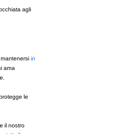
occhiata agli
a mantenersi
in
hi ama
e.
 protegge le
 il nostro