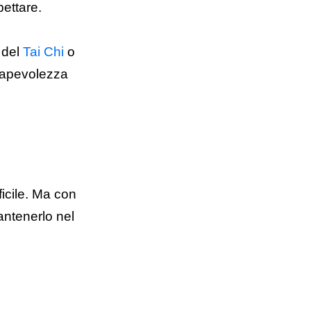
pettare.
, del
Tai Chi
o
onsapevolezza
icile. Ma con
antenerlo nel