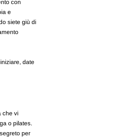
ento con
oia e
o siete giù di
enamento
niziare, date
à che vi
ga o pilates.
 segreto per