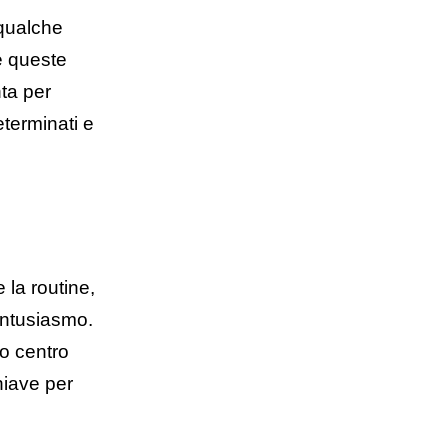
 qualche
e queste
ta per
eterminati e
la routine,
'entusiasmo.
o centro
hiave per