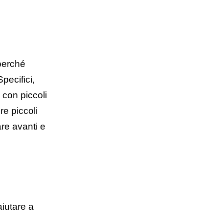
perché
pecifici,
e con piccoli
re piccoli
are avanti e
aiutare a