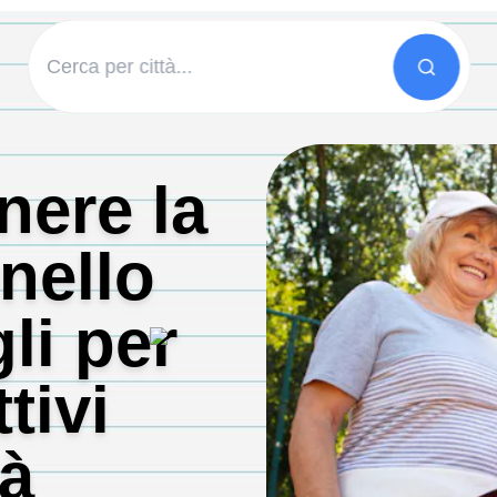
ere la
nello
li per
tivi
tà