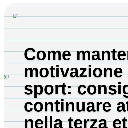
Come manten
motivazione 
sport: consig
continuare at
nella terza e