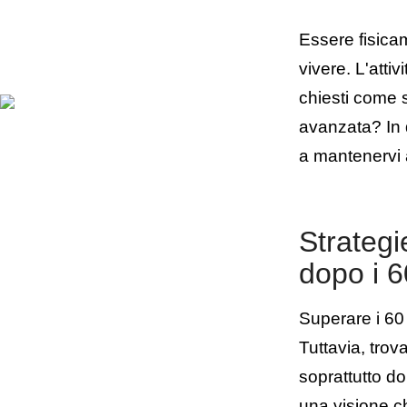
Essere fisica
vivere. L'attiv
chiesti come 
avanzata? In 
a mantenervi a
Strategi
dopo i 6
Superare i 60 
Tuttavia, tro
soprattutto do
una visione ch