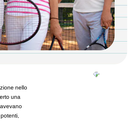
azione nello
perto una
e avevano
potenti,