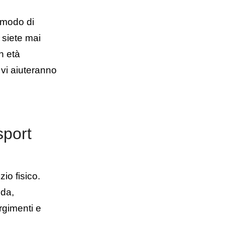
 modo di
i siete mai
n età
 vi aiuteranno
sport
zio fisico.
ida,
rgimenti e