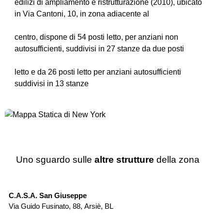
edilizi di ampliamento e ristrutturazione (2010), ubicato
in Via Cantoni, 10, in zona adiacente al
centro, dispone di 54 posti letto, per anziani non
autosufficienti, suddivisi in 27 stanze da due posti
letto e da 26 posti letto per anziani autosufficienti
suddivisi in 13 stanze
Uno sguardo sulle
altre strutture
della zona
Casa di Riposo
C.A.S.A. San Giuseppe
Ca
Via Guido Fusinato, 88
,
Arsiè
,
BL
Vi