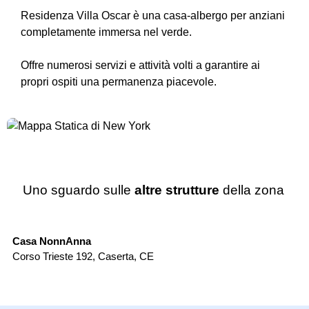
Residenza Villa Oscar è una casa-albergo per anziani
completamente immersa nel verde.
Offre numerosi servizi e attività volti a garantire ai
propri ospiti una permanenza piacevole.
Uno sguardo sulle
altre strutture
della zona
Casa di Riposo
Casa NonnAnna
L'
Corso Trieste 192
,
Caserta
,
CE
Vi